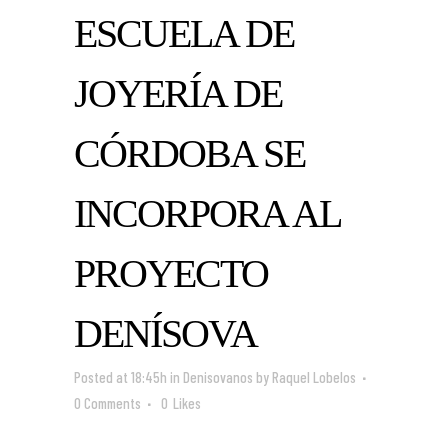
ESCUELA DE
JOYERÍA DE
CÓRDOBA SE
INCORPORA AL
PROYECTO
DENÍSOVA
Posted at 18:45h
in
Denisovanos
by
Raquel Lobelos
0 Comments
0
Likes