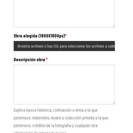
Obra elegida (1800X1800px)
*
Arrastra archivos o haz clic para seleccionar los archivos a subir
Descripción obra
*
Explica época histórica, civilización o etnia a la que
pertenece, materiales, museo o colección privada a la que
pertenece, créditos de la fotografía y cualquier otra
información de interés de la joya.