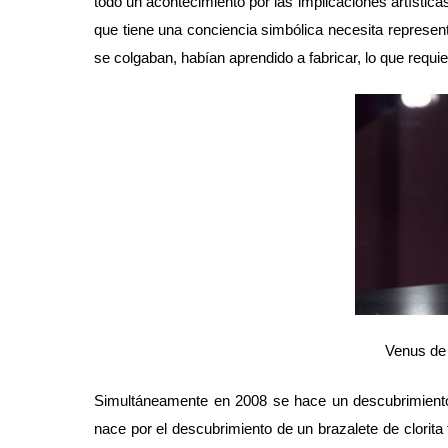
todo un acontecimiento por las implicaciones artísti
que tiene una conciencia simbólica necesita represent
se colgaban, habían aprendido a fabricar, lo que requi
Venus de
Simultáneamente en 2008 se hace un descubrimiento
nace por el descubrimiento de un brazalete de clorita 