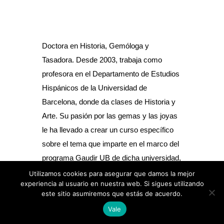
Doctora en Historia, Gemóloga y
Tasadora. Desde 2003, trabaja como
profesora en el Departamento de Estudios
Hispánicos de la Universidad de
Barcelona, donde da clases de Historia y
Arte. Su pasión por las gemas y las joyas
le ha llevado a crear un curso específico
sobre el tema que imparte en el marco del
programa Gaudir UB de dicha universidad,
así como a especializarse en el
Utilizamos cookies para asegurar que damos la mejor
experiencia al usuario en nuestra web. Si sigues utilizando
simbolismo de la joyería grecorromana.
este sitio asumiremos que estás de acuerdo.
Además, colabora como traductora y
Vale
redactora en varias editoriales, empresas