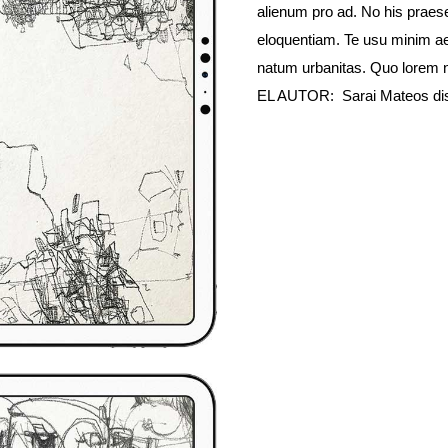
alienum pro ad. No his praes
eloquentiam. Te usu minim a
natum urbanitas. Quo lorem n
EL AUTOR: Sarai Mateos di